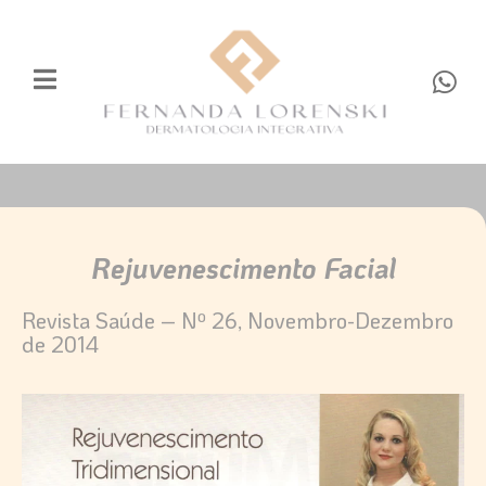
Ir
para
o
W
conteúdo
h
a
t
s
a
p
p
Rejuvenescimento Facial
Revista Saúde – Nº 26, Novembro-Dezembro
de 2014