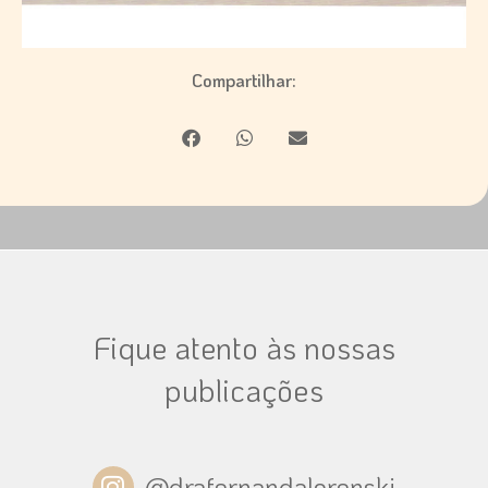
Compartilhar:
Fique atento às nossas
publicações
I
@drafernandalorenski