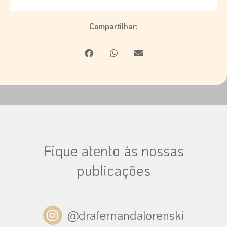
Compartilhar:
Fique atento às nossas
publicações
I
@drafernandalorenski
n