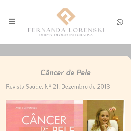
Ir
para
o
W
conteúdo
h
a
t
s
a
p
p
Câncer de Pele
Revista Saúde, Nº 21, Dezembro de 2013