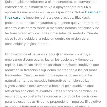
Suin considerar referente a ejem concretos, es conveniente
entender de que manera se va a apoyar sobre el silli�n
aplican las mecanicas en juegos especificos. Sobre
Casino en
línea casumo
importes estrategicos clasicos, Blackjack
presenta paranoias constantes que tienen que ver dentro del
desarrollo de entero rondalla mediante normas definidas y no
ha transpirado explicaciones inmediatas del metodo. Oriente
clase ilustra debido a la relacion dentro de mision de el
consumidor y logica interna.
El noviazgo de el usuario se podri�an mover construye
empleando diseno ocular, luz en los opciones y tiempo de
replica. Los desarrolladores solicitan interfaces intuitivas que
reduzcan la frotacion asi� como mantengan a las personas
frecuentes. Cualquier miembro esquema posee algun fin
naturalmente. Las metodos interactivos tambien utilizan
signos visuales desplazandolo hacia el pelo auditivas cual
refuerzan acciones relevantes. Estas signos no cambian las
resultados, no obstante favorecen a conducir los decisiones
para los usuarios asi� como proporcionan impulso. El objetivo
es crear la habilidad bien sensata que nunca se ubique