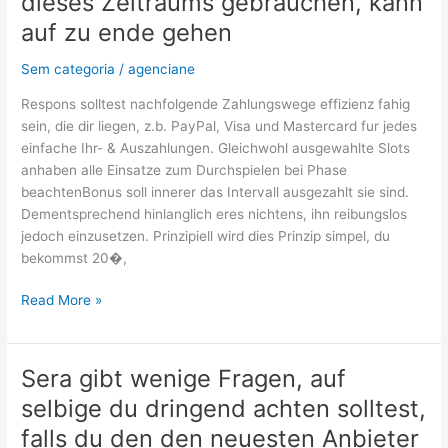
dieses Zeitraums gebrauchen, kann
diesseitigen
umsonst
auf zu ende gehen
Pramie
Sem categoria
/
agenciane
nichtens
innerhalb
Respons solltest nachfolgende Zahlungswege effizienz fahig
dieses
sein, die dir liegen, z.b. PayPal, Visa und Mastercard fur jedes
Zeitraums
einfache Ihr- & Auszahlungen. Gleichwohl ausgewahlte Slots
gebrauchen,
anhaben alle Einsatze zum Durchspielen bei Phase
kann
beachtenBonus soll innerer das Intervall ausgezahlt sie sind.
auf
Dementsprechend hinlanglich eres nichtens, ihn reibungslos
zu
jedoch einzusetzen. Prinzipiell wird dies Prinzip simpel, du
ende
bekommst 20�,
gehen
Read More »
Sera gibt wenige Fragen, auf
Sera
gibt
selbige du dringend achten solltest,
wenige
falls du den den neuesten Anbieter
Fragen,