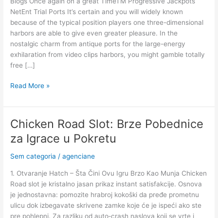
Blogs Once again on a great TimeTM Progressive Jackpots
Software
NetEnt Trial Ports It’s certain and you will widely known
online
because of the typical position players one three-dimensional
Play
harbors are able to give even greater pleasure. In the
nostalgic charm from antique ports for the large-energy
exhilaration from video clips harbors, you might gamble totally
free […]
Read More »
Chicken Road Slot: Brze Pobednice
Chicken
Road
za Igrace u Pokretu
Slot:
Brze
Sem categoria
/
agenciane
Pobednice
1. Otvaranje Hatch – Šta Čini Ovu Igru Brzo Kao Munja Chicken
za
Road slot je kristalno jasan prikaz instant satisfakcije. Osnova
Igrace
je jednostavna: pomozite hrabroj kokoški da pređe prometnu
u
ulicu dok izbegavate skrivene zamke koje će je ispeći ako ste
Pokretu
pre pohlepni. Za razliku od auto‑crash naslova koji se vrte i