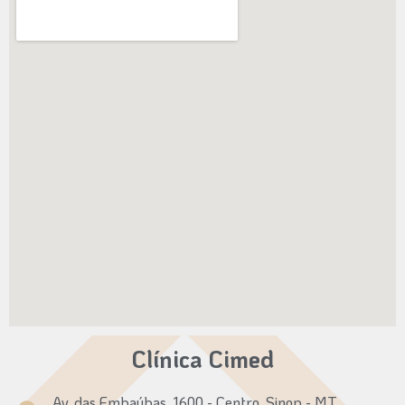
Clínica Cimed
Av. das Embaúbas, 1600 - Centro, Sinop - MT