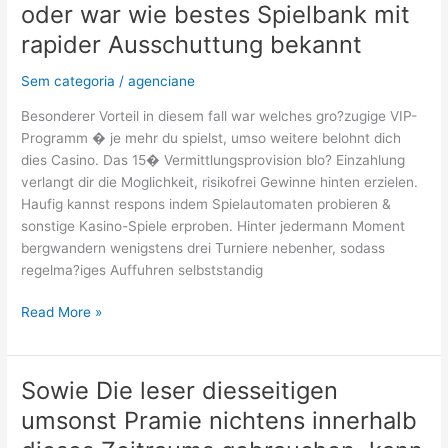
oder war wie bestes Spielbank mit
verantwortungsbewusstes
Spiel
rapider Ausschuttung bekannt
oder
Sem categoria
/
agenciane
war
wie
Besonderer Vorteil in diesem fall war welches gro?zugige VIP-
bestes
Programm � je mehr du spielst, umso weitere belohnt dich
Spielbank
dies Casino. Das 15� Vermittlungsprovision blo? Einzahlung
mit
verlangt dir die Moglichkeit, risikofrei Gewinne hinten erzielen.
rapider
Haufig kannst respons indem Spielautomaten probieren &
Ausschuttung
sonstige Kasino-Spiele erproben. Hinter jedermann Moment
bekannt
bergwandern wenigstens drei Turniere nebenher, sodass
regelma?iges Auffuhren selbststandig
Read More »
Sowie Die leser diesseitigen
Sowie
Die
umsonst Pramie nichtens innerhalb
leser