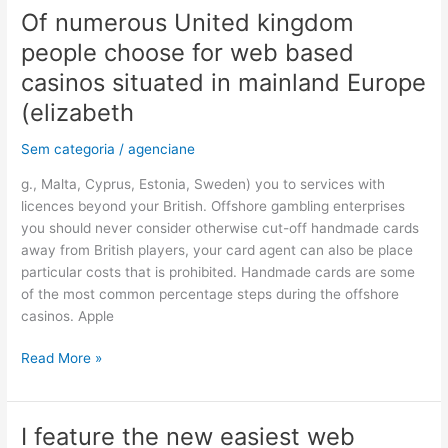
Of numerous United kingdom
Of
numerous
people choose for web based
United
casinos situated in mainland Europe
kingdom
people
(elizabeth
choose
Sem categoria
/
agenciane
for
web
g., Malta, Cyprus, Estonia, Sweden) you to services with
based
licences beyond your British. Offshore gambling enterprises
casinos
you should never consider otherwise cut-off handmade cards
situated
away from British players, your card agent can also be place
in
particular costs that is prohibited. Handmade cards are some
mainland
of the most common percentage steps during the offshore
Europe
casinos. Apple
(elizabeth
Read More »
I feature the new easiest web
I