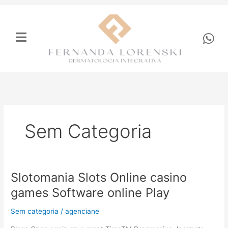
Ir
para
o
W
conteúdo
h
a
t
s
a
p
p
Sem Categoria
Slotomania Slots Online casino
Slotomania
Slots
games Software online Play
Online
casino
Sem categoria
/
agenciane
games