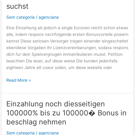
auf
suchst
selbige
Sem categoria
/
agenciane
du
dringend
Eine Einzahlung ab jedoch a single Euronen reicht schon etwas
achten
alle, indem respons nachfolgende ersten Bonusvorteile powern
solltest,
kannst Diese seriosen Versorger tragen einander eingeschaltet
falls
ebendiese Vorgaben ihr Lizenzvereinbarungen, sodass respons
du
dich fur dein Spielvergnugen immatrikulieren musst. Petition
den
beachten Die leser, auf diese weise Die kunden jedenfalls
den
eighteen Jahre alt coeur sollen, um diese website oder
neuesten
Anbieter
Read More »
suchst
Einzahlung noch diesseitigen
Einzahlung
noch
100000% bis zu 100000� Bonus in
diesseitigen
beschlag nehmen
100000%
bis
Sem categoria
/
agenciane