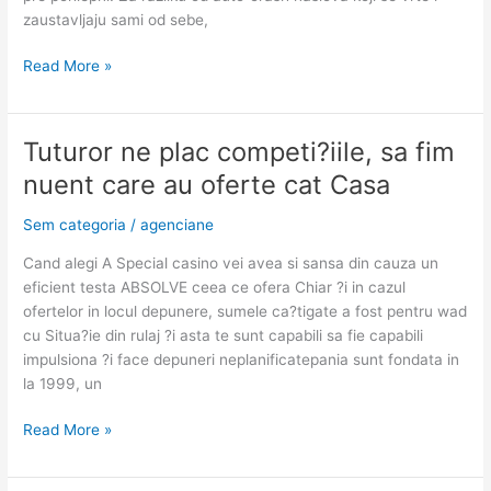
zaustavljaju sami od sebe,
Read More »
Tuturor ne plac competi?iile, sa fim
Tuturor
ne
nuent care au oferte cat Casa
plac
competi?
Sem categoria
/
agenciane
iile,
Cand alegi A Special casino vei avea si sansa din cauza un
sa
eficient testa ABSOLVE ceea ce ofera Chiar ?i in cazul
fim
ofertelor in locul depunere, sumele ca?tigate a fost pentru wad
nuent
cu Situa?ie din rulaj ?i asta te sunt capabili sa fie capabili
care
impulsiona ?i face depuneri neplanificatepania sunt fondata in
au
la 1999, un
oferte
cat
Read More »
Casa