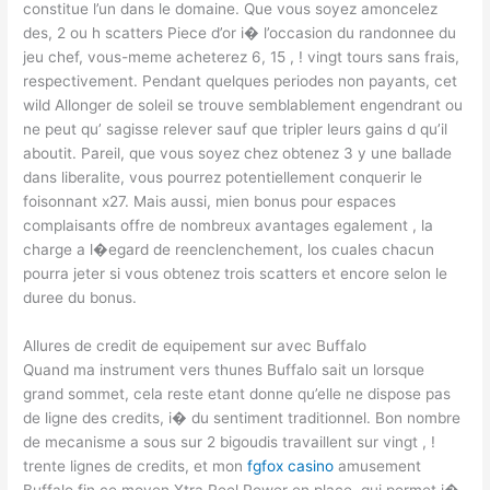
constitue l’un dans le domaine. Que vous soyez amoncelez
des, 2 ou h scatters Piece d’or i� l’occasion du randonnee du
jeu chef, vous-meme acheterez 6, 15 , ! vingt tours sans frais,
respectivement. Pendant quelques periodes non payants, cet
wild Allonger de soleil se trouve semblablement engendrant ou
ne peut qu’ sagisse relever sauf que tripler leurs gains d qu’il
aboutit. Pareil, que vous soyez chez obtenez 3 y une ballade
dans liberalite, vous pourrez potentiellement conquerir le
foisonnant x27. Mais aussi, mien bonus pour espaces
complaisants offre de nombreux avantages egalement , la
charge a l�egard de reenclenchement, los cuales chacun
pourra jeter si vous obtenez trois scatters et encore selon le
duree du bonus.
Allures de credit de equipement sur avec Buffalo
Quand ma instrument vers thunes Buffalo sait un lorsque
grand sommet, cela reste etant donne qu’elle ne dispose pas
de ligne des credits, i� du sentiment traditionnel. Bon nombre
de mecanisme a sous sur 2 bigoudis travaillent sur vingt , !
trente lignes de credits, et mon
fgfox casino
amusement
Buffalo fin ce moyen Xtra Reel Power en place, qui permet i�