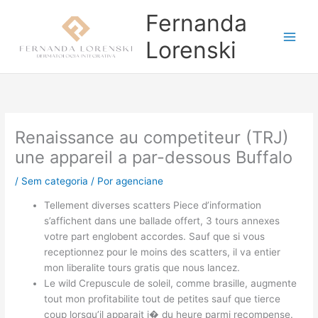
Ir
Fernanda
para
o
Lorenski
conteúdo
Renaissance au competiteur (TRJ)
une appareil a par-dessous Buffalo
/
Sem categoria
/ Por
agenciane
Tellement diverses scatters Piece d’information
s’affichent dans une ballade offert, 3 tours annexes
votre part englobent accordes. Sauf que si vous
receptionnez pour le moins des scatters, il va entier
mon liberalite tours gratis que nous lancez.
Le wild Crepuscule de soleil, comme brasille, augmente
tout mon profitabilite tout de petites sauf que tierce
coup lorsqu’il apparait i� du heure parmi recompense.