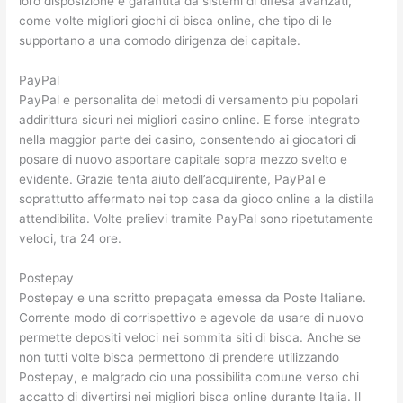
loro disposizione e garantita da sistemi di difesa avanzati,
come volte migliori giochi di bisca online, che tipo di le
supportano a una comodo dirigenza dei capitale.
PayPal
PayPal e personalita dei metodi di versamento piu popolari
addirittura sicuri nei migliori casino online. E forse integrato
nella maggior parte dei casino, consentendo ai giocatori di
posare di nuovo asportare capitale sopra mezzo svelto e
evidente. Grazie tenta aiuto dell’acquirente, PayPal e
soprattutto affermato nei top casa da gioco online a la distilla
attendibilita. Volte prelievi tramite PayPal sono ripetutamente
veloci, tra 24 ore.
Postepay
Postepay e una scritto prepagata emessa da Poste Italiane.
Corrente modo di corrispettivo e agevole da usare di nuovo
permette depositi veloci nei sommita siti di bisca. Anche se
non tutti volte bisca permettono di prendere utilizzando
Postepay, e malgrado cio una possibilita comune verso chi
accatto di divertirsi nei migliori bisca online durante Italia. Il