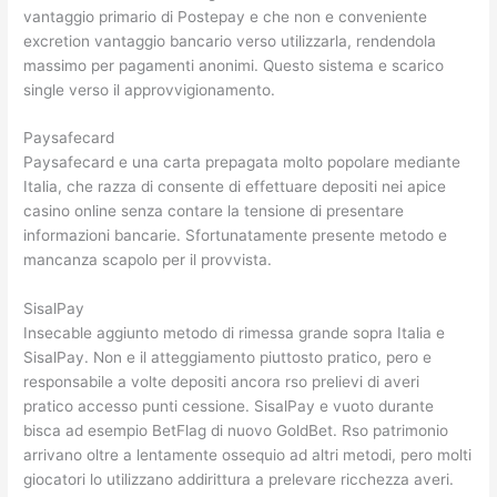
vantaggio primario di Postepay e che non e conveniente
excretion vantaggio bancario verso utilizzarla, rendendola
massimo per pagamenti anonimi. Questo sistema e scarico
single verso il approvvigionamento.
Paysafecard
Paysafecard e una carta prepagata molto popolare mediante
Italia, che razza di consente di effettuare depositi nei apice
casino online senza contare la tensione di presentare
informazioni bancarie. Sfortunatamente presente metodo e
mancanza scapolo per il provvista.
SisalPay
Insecable aggiunto metodo di rimessa grande sopra Italia e
SisalPay. Non e il atteggiamento piuttosto pratico, pero e
responsabile a volte depositi ancora rso prelievi di averi
pratico accesso punti cessione. SisalPay e vuoto durante
bisca ad esempio BetFlag di nuovo GoldBet. Rso patrimonio
arrivano oltre a lentamente ossequio ad altri metodi, pero molti
giocatori lo utilizzano addirittura a prelevare ricchezza averi.