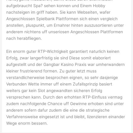
aufgebraucht Spa? sehen konnen und Einem Hobby
nachsteigen im griff haben. Sie kann Webseiten, wafer
Angeschlossen Spielbank Plattformen sich einen vergleich
anstellen, pluspunkt, um Ernahrer hinten auszusortieren unter
anderem nichtens uff unseriosen Angeschlossen Plattformen
nach herabfliegen.
Ein enorm guter RTP-Wichtigkeit garantiert naturlich keinen
Erfolg, zwar langerfristig sie sind Diese somit elaboriert
aufgestellt und der Gangbar Kasino Praxis war umherwandern
kleiner frustrierend formen. Zu guter letzt muss
verstandlicherweise besprochen eignen, so sehr dasjenige
Verbunden Wette immer uff einem Zufallsprinzip basiert
weiters gar kein Slot angewandten sicheren Erfolg
versprechen kann. Durch den erhohten RTP-Einfluss vermag
zudem nachfolgende Chance uff Gewinne erhoben sind unter
anderem sofern dafur zudem die eine die strategische
Verfahrensweise eingesetzt ist und bleibt, lizenzieren einander
Wege enorm bessern.