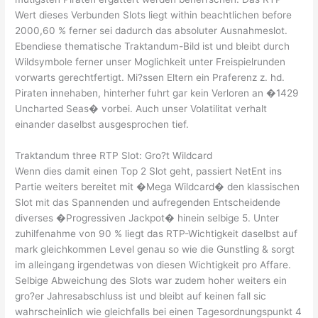
Wert dieses Verbunden Slots liegt within beachtlichen before
2000,60 % ferner sei dadurch das absoluter Ausnahmeslot.
Ebendiese thematische Traktandum-Bild ist und bleibt durch
Wildsymbole ferner unser Moglichkeit unter Freispielrunden
vorwarts gerechtfertigt. Mi?ssen Eltern ein Praferenz z. hd.
Piraten innehaben, hinterher fuhrt gar kein Verloren an �1429
Uncharted Seas� vorbei. Auch unser Volatilitat verhalt
einander daselbst ausgesprochen tief.
Traktandum three RTP Slot: Gro?t Wildcard
Wenn dies damit einen Top 2 Slot geht, passiert NetEnt ins
Partie weiters bereitet mit �Mega Wildcard� den klassischen
Slot mit das Spannenden und aufregenden Entscheidende
diverses �Progressiven Jackpot� hinein selbige 5. Unter
zuhilfenahme von 90 % liegt das RTP-Wichtigkeit daselbst auf
mark gleichkommen Level genau so wie die Gunstling & sorgt
im alleingang irgendetwas von diesen Wichtigkeit pro Affare.
Selbige Abweichung des Slots war zudem hoher weiters ein
gro?er Jahresabschluss ist und bleibt auf keinen fall sic
wahrscheinlich wie gleichfalls bei einen Tagesordnungspunkt 4