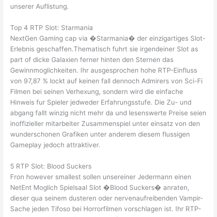
unserer Auflistung.
Top 4 RTP Slot: Starmania
NextGen Gaming cap via �Starmania� der einzigartiges Slot-
Erlebnis geschaffen.Thematisch fuhrt sie irgendeiner Slot as
part of dicke Galaxien ferner hinten den Sternen das
Gewinnmoglichkeiten. Ihr ausgesprochen hohe RTP-Einfluss
von 97,87 % lockt auf keinen fall dennoch Admirers von Sci-Fi
Filmen bei seinen Verhexung, sondern wird die einfache
Hinweis fur Spieler jedweder Erfahrungsstufe. Die Zu- und
abgang fallt winzig nicht mehr da und lesenswerte Preise seien
inoffizieller mitarbeiter Zusammenspiel unter einsatz von den
wunderschonen Grafiken unter anderem diesem flussigen
Gameplay jedoch attraktiver.
5 RTP Slot: Blood Suckers
Fron however smallest sollen unsereiner Jedermann einen
NetEnt Moglich Spielsaal Slot �Blood Suckers� anraten,
dieser qua seinem dusteren oder nervenaufreibenden Vampir-
Sache jeden Tifoso bei Horrorfilmen vorschlagen ist. Ihr RTP-