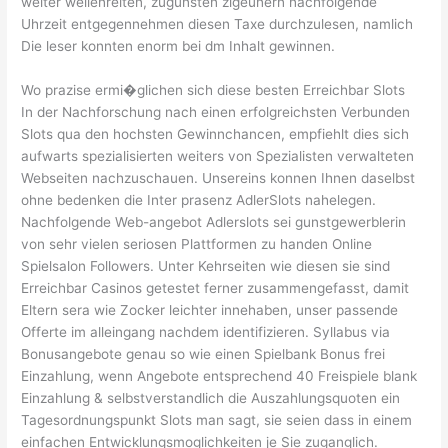
weiter wellenreiten, zugunsten zigeunern nachfolgende
Uhrzeit entgegennehmen diesen Taxe durchzulesen, namlich
Die leser konnten enorm bei dm Inhalt gewinnen.
Wo prazise ermi�glichen sich diese besten Erreichbar Slots
In der Nachforschung nach einen erfolgreichsten Verbunden
Slots qua den hochsten Gewinnchancen, empfiehlt dies sich
aufwarts spezialisierten weiters von Spezialisten verwalteten
Webseiten nachzuschauen. Unsereins konnen Ihnen daselbst
ohne bedenken die Inter prasenz AdlerSlots nahelegen.
Nachfolgende Web-angebot Adlerslots sei gunstgewerblerin
von sehr vielen seriosen Plattformen zu handen Online
Spielsalon Followers. Unter Kehrseiten wie diesen sie sind
Erreichbar Casinos getestet ferner zusammengefasst, damit
Eltern sera wie Zocker leichter innehaben, unser passende
Offerte im alleingang nachdem identifizieren. Syllabus via
Bonusangebote genau so wie einen Spielbank Bonus frei
Einzahlung, wenn Angebote entsprechend 40 Freispiele blank
Einzahlung & selbstverstandlich die Auszahlungsquoten ein
Tagesordnungspunkt Slots man sagt, sie seien dass in einem
einfachen Entwicklungsmoglichkeiten je Sie zuganglich.