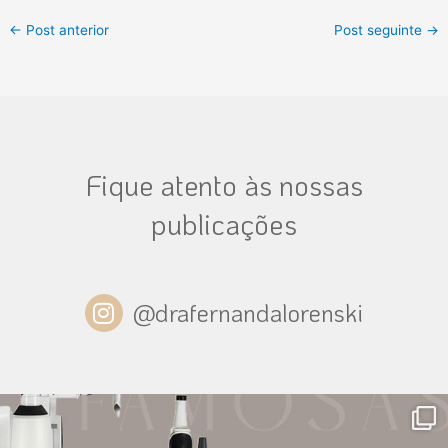
←
Post anterior
Post seguinte
→
Fique atento às nossas
publicações
I
@drafernandalorenski
n
s
t
a
g