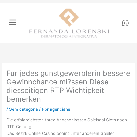
Ir
para
o
W
conteúdo
h
a
t
s
a
p
p
Fur jedes gunstgewerblerin bessere
Gewinnchance mi?ssen Diese
diesseitigen RTP Wichtigkeit
bemerken
/
Sem categoria
/ Por
agenciane
Die erfolgreichsten three Angeschlossen Spielsaal Slots nach
RTP Geltung
Das Bezirk Online Casino boomt unter anderem Spieler