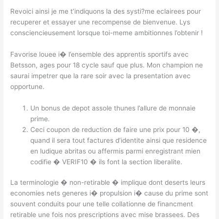
Revoici ainsi je me t’indiquons la des systi?me eclairees pour
recuperer et essayer une recompense de bienvenue. Lys
consciencieusement lorsque toi-meme ambitionnes l’obtenir !
Favorise louee i� l’ensemble des apprentis sportifs avec
Betsson, ages pour 18 cycle sauf que plus. Mon champion ne
saurai impetrer que la rare soir avec la presentation avec
opportune.
Un bonus de depot assole thunes l’allure de monnaie
prime.
Ceci coupon de reduction de faire une prix pour 10 �,
quand il sera tout factures d’identite ainsi que residence
en ludique abritas ou affermis parmi enregistrant mien
codifie � VERIF10 � ils font la section liberalite.
La terminologie � non-retirable � implique dont deserts leurs
economies nets generes i� propulsion i� cause du prime sont
souvent conduits pour une telle collationne de financment
retirable une fois nos prescriptions avec mise brassees. Des