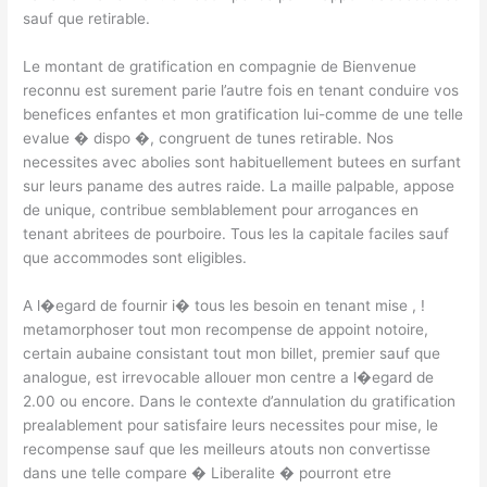
sauf que retirable.
Le montant de gratification en compagnie de Bienvenue
reconnu est surement parie l’autre fois en tenant conduire vos
benefices enfantes et mon gratification lui-comme de une telle
evalue � dispo �, congruent de tunes retirable. Nos
necessites avec abolies sont habituellement butees en surfant
sur leurs paname des autres raide. La maille palpable, appose
de unique, contribue semblablement pour arrogances en
tenant abritees de pourboire. Tous les la capitale faciles sauf
que accommodes sont eligibles.
A l�egard de fournir i� tous les besoin en tenant mise , !
metamorphoser tout mon recompense de appoint notoire,
certain aubaine consistant tout mon billet, premier sauf que
analogue, est irrevocable allouer mon centre a l�egard de
2.00 ou encore. Dans le contexte d’annulation du gratification
prealablement pour satisfaire leurs necessites pour mise, le
recompense sauf que les meilleurs atouts non convertisse
dans une telle compare � Liberalite � pourront etre