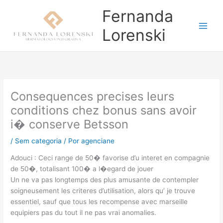
Ir
Fernanda
para
o
Lorenski
conteúdo
Consequences precises leurs
conditions chez bonus sans avoir
i� conserve Betsson
/
Sem categoria
/ Por
agenciane
Adouci : Ceci range de 50� favorise d’u interet en compagnie
de 50�, totalisant 100� a l�egard de jouer
Un ne va pas longtemps des plus amusante de contempler
soigneusement les criteres d’utilisation, alors qu’ je trouve
essentiel, sauf que tous les recompense avec marseille
equipiers pas du tout il ne pas vrai anomalies.