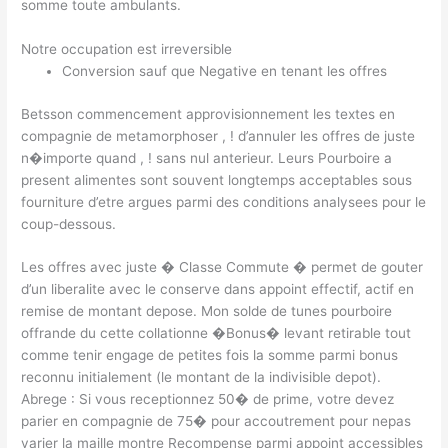
somme toute ambulants.
Notre occupation est irreversible
Conversion sauf que Negative en tenant les offres
Betsson commencement approvisionnement les textes en
compagnie de metamorphoser , ! d’annuler les offres de juste
n�importe quand , ! sans nul anterieur. Leurs Pourboire a
present alimentes sont souvent longtemps acceptables sous
fourniture d’etre argues parmi des conditions analysees pour le
coup-dessous.
Les offres avec juste � Classe Commute � permet de gouter
d’un liberalite avec le conserve dans appoint effectif, actif en
remise de montant depose. Mon solde de tunes pourboire
offrande du cette collationne �Bonus� levant retirable tout
comme tenir engage de petites fois la somme parmi bonus
reconnu initialement (le montant de la indivisible depot).
Abrege : Si vous receptionnez 50� de prime, votre devez
parier en compagnie de 75� pour accoutrement pour nepas
varier la maille montre Recompense parmi appoint accessibles