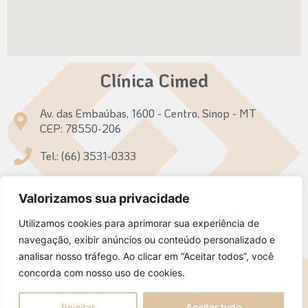
Clínica Cimed
Av. das Embaúbas, 1600 - Centro, Sinop - MT
CEP: 78550-206
Tel.: (66) 3531-0333
Tel.: (66) 99931-7094
Valorizamos sua privacidade
Dra. Fernanda Lorenski
Utilizamos cookies para aprimorar sua experiência de
navegação, exibir anúncios ou conteúdo personalizado e
@drafernandalorenski
analisar nosso tráfego. Ao clicar em “Aceitar todos”, você
concorda com nosso uso de cookies.
Dra. Fernanda Lorenski | Todos os direitos reservados 2022
Em que podemos ajudar?
Rejeitar
Aceitar tudo