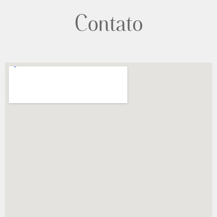
Contato