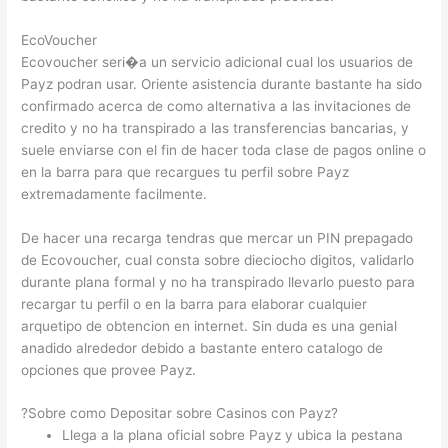
EcoVoucher
Ecovoucher seri�a un servicio adicional cual los usuarios de
Payz podran usar. Oriente asistencia durante bastante ha sido
confirmado acerca de como alternativa a las invitaciones de
credito y no ha transpirado a las transferencias bancarias, y
suele enviarse con el fin de hacer toda clase de pagos online o
en la barra para que recargues tu perfil sobre Payz
extremadamente facilmente.
De hacer una recarga tendras que mercar un PIN prepagado
de Ecovoucher, cual consta sobre dieciocho digitos, validarlo
durante plana formal y no ha transpirado llevarlo puesto para
recargar tu perfil o en la barra para elaborar cualquier
arquetipo de obtencion en internet. Sin duda es una genial
anadido alrededor debido a bastante entero catalogo de
opciones que provee Payz.
?Sobre como Depositar sobre Casinos con Payz?
Llega a la plana oficial sobre Payz y ubica la pestana