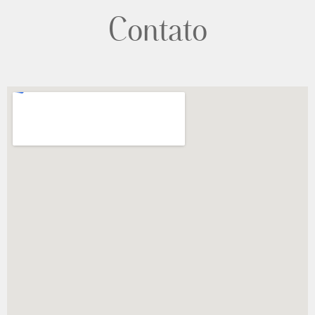
Contato