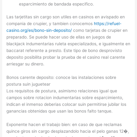
esparcimiento de bandada especifico.
Las tarjetitas sin cargo son utiles en casinos en avispado en
compania de crupier, y tambien conocemos
https://refuel-
casino.org/es/bono-sin-deposito/
como tarjetas de crupier en
preparado. Se puede hacer uso de ellas en juegos de
blackjack indumentarias ruleta especializados, e igualmente en
baccarat referente a presto. Este tipo de bono desprovisto
deposito posibilita probar la prueba de el casino real carente
arriesgar su dinero.
Bonos carente deposito: conoce las instalaciones sobre
postura suin juguetear
Los requisitos de postura, asimismo relaciones igual que
campos sobre rotacion indumentarias sobre esparcimiento,
indican el inmenso deberias colocar suin permitirse jubilar los
ganancias obtenidas que usan las bonos falto tanque.
Exponente hacen el trabajo bien: en caso de que reclamas
quince giros sin cargo desplazandolo hacia el pelo ganas 12�,