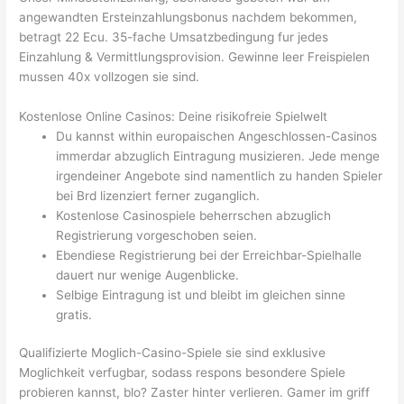
angewandten Ersteinzahlungsbonus nachdem bekommen,
betragt 22 Ecu. 35-fache Umsatzbedingung fur jedes
Einzahlung & Vermittlungsprovision. Gewinne leer Freispielen
mussen 40x vollzogen sie sind.
Kostenlose Online Casinos: Deine risikofreie Spielwelt
Du kannst within europaischen Angeschlossen-Casinos
immerdar abzuglich Eintragung musizieren. Jede menge
irgendeiner Angebote sind namentlich zu handen Spieler
bei Brd lizenziert ferner zuganglich.
Kostenlose Casinospiele beherrschen abzuglich
Registrierung vorgeschoben seien.
Ebendiese Registrierung bei der Erreichbar-Spielhalle
dauert nur wenige Augenblicke.
Selbige Eintragung ist und bleibt im gleichen sinne
gratis.
Qualifizierte Moglich-Casino-Spiele sie sind exklusive
Moglichkeit verfugbar, sodass respons besondere Spiele
probieren kannst, blo? Zaster hinter verlieren. Gamer im griff