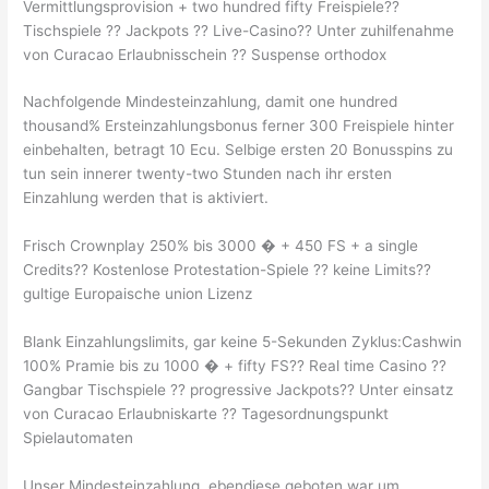
Vermittlungsprovision + two hundred fifty Freispiele??
Tischspiele ?? Jackpots ?? Live-Casino?? Unter zuhilfenahme
von Curacao Erlaubnisschein ?? Suspense orthodox
Nachfolgende Mindesteinzahlung, damit one hundred
thousand% Ersteinzahlungsbonus ferner 300 Freispiele hinter
einbehalten, betragt 10 Ecu. Selbige ersten 20 Bonusspins zu
tun sein innerer twenty-two Stunden nach ihr ersten
Einzahlung werden that is aktiviert.
Frisch Crownplay 250% bis 3000 � + 450 FS + a single
Credits?? Kostenlose Protestation-Spiele ?? keine Limits??
gultige Europaische union Lizenz
Blank Einzahlungslimits, gar keine 5-Sekunden Zyklus:Cashwin
100% Pramie bis zu 1000 � + fifty FS?? Real time Casino ??
Gangbar Tischspiele ?? progressive Jackpots?? Unter einsatz
von Curacao Erlaubniskarte ?? Tagesordnungspunkt
Spielautomaten
Unser Mindesteinzahlung, ebendiese geboten war um