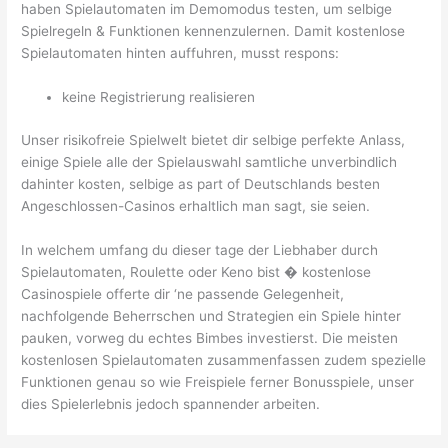
haben Spielautomaten im Demomodus testen, um selbige
Spielregeln & Funktionen kennenzulernen. Damit kostenlose
Spielautomaten hinten auffuhren, musst respons:
keine Registrierung realisieren
Unser risikofreie Spielwelt bietet dir selbige perfekte Anlass,
einige Spiele alle der Spielauswahl samtliche unverbindlich
dahinter kosten, selbige as part of Deutschlands besten
Angeschlossen-Casinos erhaltlich man sagt, sie seien.
In welchem umfang du dieser tage der Liebhaber durch
Spielautomaten, Roulette oder Keno bist � kostenlose
Casinospiele offerte dir ‘ne passende Gelegenheit,
nachfolgende Beherrschen und Strategien ein Spiele hinter
pauken, vorweg du echtes Bimbes investierst. Die meisten
kostenlosen Spielautomaten zusammenfassen zudem spezielle
Funktionen genau so wie Freispiele ferner Bonusspiele, unser
dies Spielerlebnis jedoch spannender arbeiten.