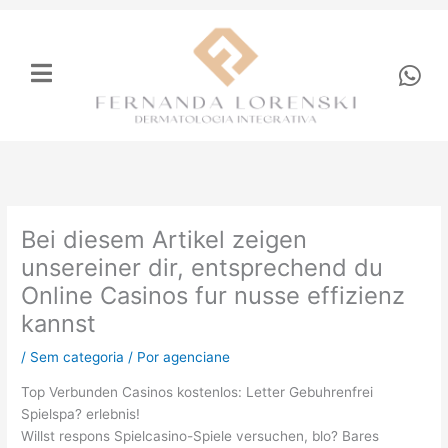
Ir
para
o
W
conteúdo
h
a
t
s
a
p
p
Bei diesem Artikel zeigen
unsereiner dir, entsprechend du
Online Casinos fur nusse effizienz
kannst
/
Sem categoria
/ Por
agenciane
Top Verbunden Casinos kostenlos: Letter Gebuhrenfrei
Spielspa? erlebnis!
Willst respons Spielcasino-Spiele versuchen, blo? Bares