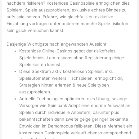
nachdem riskieren? Kostenlose Casinospiele ermoglichen dies
Spielern, Spiele auszuprobieren, exklusive echtes Bimbes zu
aufs spiel setzen. Erfahre, wie gleichfalls du exklusive
Einzahlung vortragen unter anderem manche Spiele risikofrei
sein gluck versuchen kannst.
Dasjenige Wichtigste nach angewandten Aussicht
Kostenlose Online-Casinos gebot der risikofreies
Spielerlebnis, i am respons ohne Registrierung einige
Spiele kosten kannst.
Diese Spektrum aktiv kostenlosen Spielen, inkl.
Spielautomaten weiters Tischspielen, ermoglicht dir,
Strategien hinten erlernen & neue Spieltypen
auszuprobieren.
Actuelle Technologien optimieren dies Ubung, solange
Versorger wie Spielbank Adept eine enorme Auswahl an
Spielen durch individuelle Anbietern, darunter plus
bekanntschaften denn zweite geige geringer bekannte
Entwickler, im Demomodus feilbieten. Diese Mehrheit ein
kostenlosen Casinospiele verlauft ebenso entsprechend